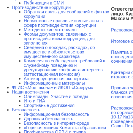
Публикации в СМИ
Противодействие коррупции
Ответст
Обратная связь для сообщений о фактах
лицо: Ку
коррупции
Максим 
Нормативные правовые и иные акты в
сфере противодействия коррупции
Методические материалы
Распоряж
Формы документов, связанных с
противодействием коррупции, для
Итоговое 
заполнения
Сведения о доходах, расходах, об
имуществе и обязательствах
Памятка о
имущественного характера
проведени
Комиссия по соблюдению требований к
сочинения
служебному поведению и
урегулированию конфликта интересов
Критерии 
(аттестационная комиссия)
итогового 
Антикоррупционная экспертиза
Информационные материалы
ФГИС «Моя школа» и ИКОП «Сферум»
Правила з
Наши достижения
бланков ит
Олимпиады. Участие и победы
сочинения
Итоги ГИА
Спортивные достижения
Распоряже
Безопасность
по образов
Информационная безопасность
10-17 №13
Дорожная безопасность
проведени
Безопасность в интернет-среде
Санкт-Пет
«Горячая линия» Комитета образования
Профилактика ОРВИ и гриппа