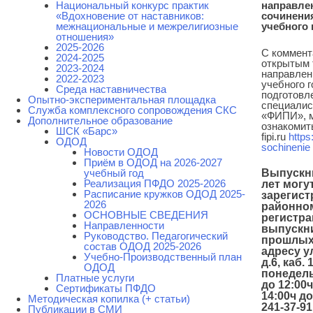
Национальный конкурс практик
направле
«Вдохновение от наставников:
сочинения
межнациональные и межрелигиозные
учебного 
отношения»
2025-2026
С коммент
2024-2025
открытым 
2023-2024
направлен
2022-2023
учебного г
Среда наставничества
подготовл
Опытно-экспериментальная площадка
специали
Cлужба комплексного сопровождения СКС
«ФИПИ», 
Дополнительное образование
ознакомит
ШСК «Барс»
fipi
.
ru
https:
ОДОД
sochinenie
Новости ОДОД
Приём в ОДОД на 2026-2027
учебный год
Выпускн
Реализация ПФДО 2025-2026
лет могу
Расписание кружков ОДОД 2025-
зарегист
2026
районно
ОСНОВНЫЕ СВЕДЕНИЯ
регистра
Направленности
выпускн
Руководство. Педагогический
прошлых
состав ОДОД 2025-2026
адресу у
Учебно-Производственный план
д.6, каб. 
ОДОД
понедель
Платные услуги
до 12:00ч
Сертификаты ПФДО
14:00ч до
Методическая копилка (+ статьи)
241-37-91
Публикации в СМИ