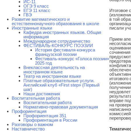
ИС-11
ОГЭ 9 класс
ЕГЭ 11 класс
Итоговое 
ГВЭ
(изложени
Развитие математического и
в той обр
естественнонаучного образования в школе
организаци
Иностранные языки
писали уч
Кафедра иностранных языков. Общая
информация
Прием апе
Международное сотрудничество
несогласи
ФЕСТИВАЛЬ-КОНКУРС ПОЭЗИИ
оценивани
История фестиваля-конкурса
сочинения
французской поэзии
предусмот
Фестиваль-конкурс «Голоса поэзии»
предотвр
2025 год
конфликта
Внеклассная деятельность на
обеспечен
иностранном языке
объективн
Театр на иностранном языке
итогового 
Платные образовательные услуги.
(изложени
Английский клуб «First step» (Первый
получении
шаг)
неудовлет
Наши достижения
результата
Воспитательная работа
вправе по
Воспитательная работа
на проверк
Нормативно-правовая документация
написанног
Профориентация
комиссией
Профориентация 351
перепрове
Профориентация в России
Разговоры о важном
Наставничество
Тематиче