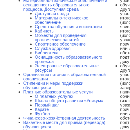
Материально-техническое обеспечение и
уров
оснащенность образовательного
обуч
процесса. Доступная среда
друг
Доступная среда
учас
Материально-техническое
итог
обеспечение
(изл
Средства обучения и воспитания
явив
Кабинеты
итог
Объекты для проведения
(изл
практических занятий
уваж
Спортивное обеспечение
прич
Служба здоровья
или 
Библиотека
обст
Оснащенность образовательного
подт
процесса
доку
Электронные образовательные
обуч
ресурсы
друг
Организация питания в образовательной
учас
организации
итог
Стипендии и меры поддержки
(изл
обучающихся
зав
Платные образовательные услуги
напи
О платных услугах
сочи
Школа общего развития «Уникум»
(изл
Первый шаг
уваж
Карате
прич
Футбол
или 
Финансово-хозяйственная деятельность
обст
Вакантные места для приема (перевода)
подт
обучающихся
доку