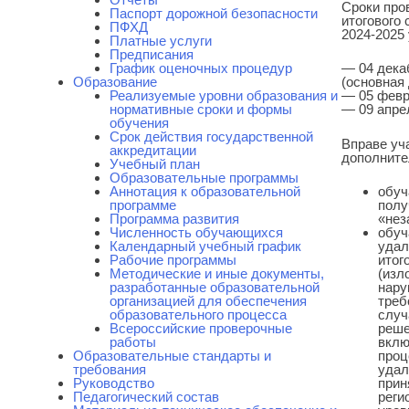
Сроки про
Паспорт дорожной безопасности
итогового 
ПФХД
2024-2025 у
Платные услуги
Предписания
График оценочных процедур
— 04 декаб
Образование
(основная 
Реализуемые уровни образования и
— 05 февра
нормативные сроки и формы
— 09 апрел
обучения
Срок действия государственной
Вправе уч
аккредитации
дополните
Учебный план
Образовательные программы
Аннотация к образовательной
обуч
программе
полу
Программа развития
«нез
Численность обучающихся
обуч
Календарный учебный график
удал
Рабочие программы
итог
Методические и иные документы,
(изл
разработанные образовательной
нару
организацией для обеспечения
треб
образовательного процесса
случ
Всероссийские проверочные
реше
работы
вклю
Образовательные стандарты и
проц
требования
удал
Руководство
прин
Педагогический состав
реги