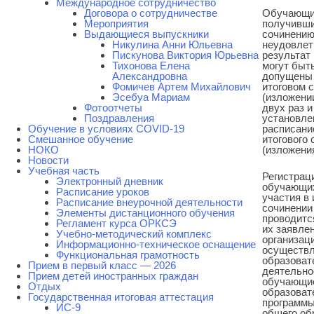
Международное сотрудничество
Договора о сотрудничестве
Обучающи
Мероприятия
получивши
Выдающиеся выпускники
сочинению
Никулина Анни Юльевна
неудовлет
Пискунова Виктория Юрьевна
результат 
Тихонова Елена
могут быт
Александровна
допущены 
Фомичев Артем Михайлович
итоговом 
Эсебуа Мариам
(изложении
Фотоотчеты
двух раз и
Поздравления
установле
Обучение в условиях COVID-19
расписани
Смешанное обучение
итогового 
НОКО
(изложения
Новости
Учебная часть
Регистрац
Электронный дневник
обучающи
Расписание уроков
участия в 
Расписание внеурочной деятельности
сочинении
Элементы дистанционного обучения
проводитс
Регламент курса ОРКСЭ
их заявлен
Учебно-методический комплекс
организац
Информационно-техническое оснащение
осуществ
Функциональная грамотность
образоват
Прием в первый класс — 2026
деятельно
Прием детей иностранных граждан
обучающи
Отдых
образоват
Государственная итоговая аттестация
программы
ИС-9
общего об