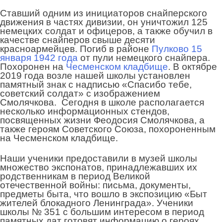
Ставший одним из инициаторов снайперского
движения в частях дивизии, он уничтожил 125
немецких солдат и офицеров, а также обучил в
качестве снайперов свыше десяти
красноармейцев. Погиб в районе
Пулково
15
января
1942 года
от пули немецкого снайпера.
Похоронен на
Чесменском кладбище
. В октябре
2019 года возле нашей школы установлен
памятный знак с надписью «Спасибо тебе,
советский солдат» с изображением
Смолячкова. Сегодня в школе располагается
несколько информационных стендов,
посвященных жизни Феодосия Смолячкова, а
также героям Советского Союза, похороненным
на Чесменском кладбище.
Наши ученики предоставили в музей школы
множество экспонатов, принадлежавших их
родственникам в период Великой
отечественной войны: письма, документы,
предметы быта, что вошло в экспозицию «Быт
жителей блокадного Ленинграда». Ученики
школы № 351 с большим интересом в период
памятных дат готовят информацию о героях