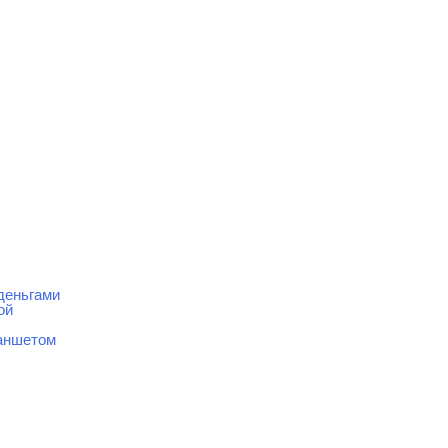
деньгами
ой
ланшетом