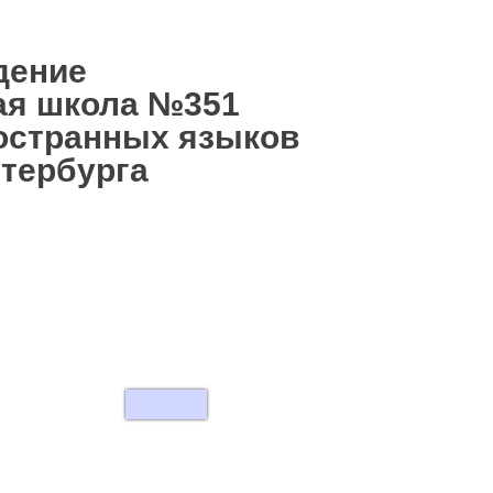
дение
ая школа №351
остранных языков
етербурга