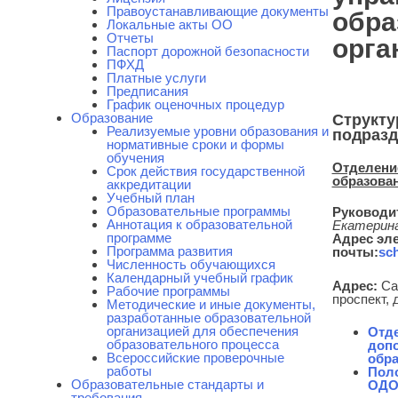
Правоустанавливающие документы
обра
Локальные акты ОО
Отчеты
орга
Паспорт дорожной безопасности
ПФХД
Платные услуги
Предписания
График оценочных процедур
Образование
Структ
Реализуемые уровни образования и
подразд
нормативные сроки и формы
обучения
Отделени
Срок действия государственной
образова
аккредитации
Учебный план
Образовательные программы
Руководи
Аннотация к образовательной
Екатерин
программе
Адрес эл
Программа развития
почты:
sc
Численность обучающихся
Календарный учебный график
Адрес:
Сан
Рабочие программы
проспект, 
Методические и иные документы,
разработанные образовательной
организацией для обеспечения
Отд
образовательного процесса
доп
Всероссийские проверочные
обра
работы
Поло
Образовательные стандарты и
ОДО
требования