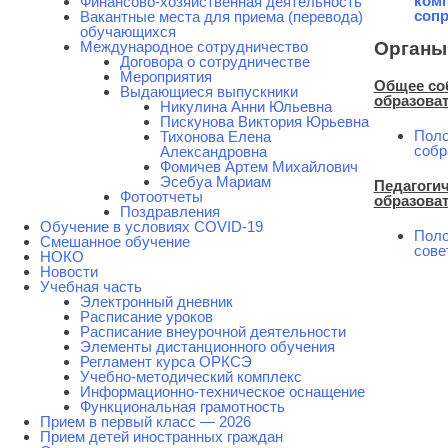
ком
Финансово-хозяйственная деятельность
соп
Вакантные места для приема (перевода)
обучающихся
Международное сотрудничество
Органы
Договора о сотрудничестве
Мероприятия
Общее со
Выдающиеся выпускники
образова
Никулина Анни Юльевна
Пискунова Виктория Юрьевна
Поло
Тихонова Елена
собр
Александровна
Фомичев Артем Михайлович
Эсебуа Мариам
Педагогич
Фотоотчеты
образова
Поздравления
Обучение в условиях COVID-19
Поло
Смешанное обучение
сове
НОКО
Новости
Учебная часть
Электронный дневник
Расписание уроков
Расписание внеурочной деятельности
Элементы дистанционного обучения
Регламент курса ОРКСЭ
Учебно-методический комплекс
Информационно-техническое оснащение
Функциональная грамотность
Прием в первый класс — 2026
Прием детей иностранных граждан