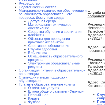
Руководство
Педагогический состав
Материально-техническое обеспечение и
Служба к
оснащенность образовательного
сопровож
процесса. Доступная среда
Доступная среда
Руководи
Материально-техническое
Николаев
обеспечение
Телефон
4
Средства обучения и воспитания
Адрес эл
Кабинеты
sks351@ma
Объекты для проведения
практических занятий
Спортивное обеспечение
Адрес:
Сан
Служба здоровья
проспект, 
Библиотека
Оснащенность образовательного
Руководи
процесса
Евгеньевн
Электронные образовательные
Телефон
4
ресурсы
Адрес эл
Организация питания в образовательной
sks351@ma
организации
Стипендии и меры поддержки
обучающихся
Адрес:
Сан
Платные образовательные услуги
Космонавто
О платных услугах
Школа общего развития «Уникум»
Слу
Первый шаг
соп
Карате
Поло
Футбол