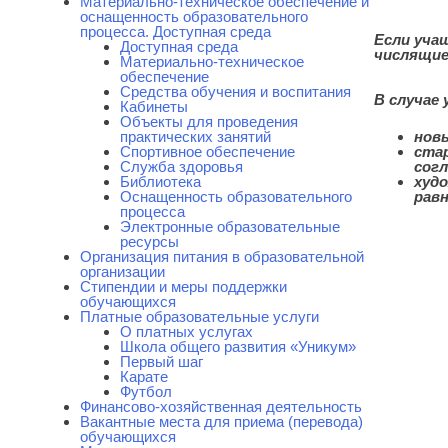
Материально-техническое обеспечение и
оснащенность образовательного
процесса. Доступная среда
Если учащ
Доступная среда
числящиес
Материально-техническое
обеспечение
Средства обучения и воспитания
В случае
Кабинеты
Объекты для проведения
практических занятий
новы
Спортивное обеспечение
стар
Служба здоровья
согл
Библиотека
худо
Оснащенность образовательного
равн
процесса
Электронные образовательные
ресурсы
Организация питания в образовательной
организации
Стипендии и меры поддержки
обучающихся
Платные образовательные услуги
О платных услугах
Школа общего развития «Уникум»
Первый шаг
Карате
Футбол
Финансово-хозяйственная деятельность
Вакантные места для приема (перевода)
обучающихся