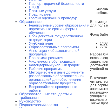
Паспорт дорожной безопасности
ПФХД
Библио
Платные услуги
неболь
Предписания
График оценочных процедур
Образование
В помещен
Реализуемые уровни образования и
для пользо
нормативные сроки и формы
обучения
Фонд библи
Срок действия государственной
аккредитации
Учебный план
1403
Образовательные программы
7787
Аннотация к образовательной
программе
Работа би
Программа развития
включающи
Численность обучающихся
задач, пр
Календарный учебный график
достижени
Рабочие программы
учебной л
Методические и иные документы,
разработанные образовательной
В течение
организацией для обеспечения
читательс
образовательного процесса
для первы
Всероссийские проверочные
знакомств
работы
посвященн
Образовательные стандарты и
учащихся р
требования
школьных 
Руководство
Также про
Педагогический состав