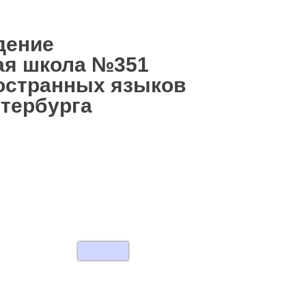
дение
ая школа №351
остранных языков
етербурга