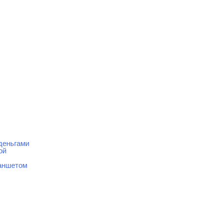
деньгами
ой
ланшетом